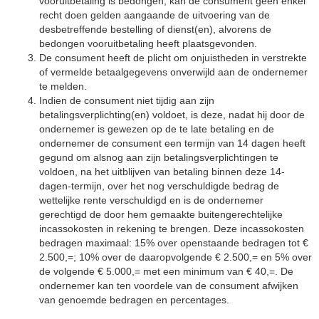
vooruitbetaling is bedongen, kan de consument geen enkel
recht doen gelden aangaande de uitvoering van de
desbetreffende bestelling of dienst(en), alvorens de
bedongen vooruitbetaling heeft plaatsgevonden.
De consument heeft de plicht om onjuistheden in verstrekte
of vermelde betaalgegevens onverwijld aan de ondernemer
te melden.
Indien de consument niet tijdig aan zijn
betalingsverplichting(en) voldoet, is deze, nadat hij door de
ondernemer is gewezen op de te late betaling en de
ondernemer de consument een termijn van 14 dagen heeft
gegund om alsnog aan zijn betalingsverplichtingen te
voldoen, na het uitblijven van betaling binnen deze 14-
dagen-termijn, over het nog verschuldigde bedrag de
wettelijke rente verschuldigd en is de ondernemer
gerechtigd de door hem gemaakte buitengerechtelijke
incassokosten in rekening te brengen. Deze incassokosten
bedragen maximaal: 15% over openstaande bedragen tot €
2.500,=; 10% over de daaropvolgende € 2.500,= en 5% over
de volgende € 5.000,= met een minimum van € 40,=. De
ondernemer kan ten voordele van de consument afwijken
van genoemde bedragen en percentages.