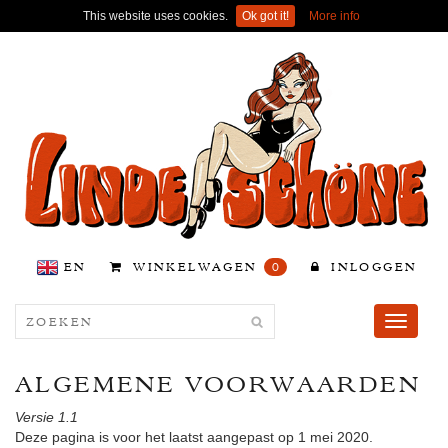
This website uses cookies.
Ok got it!
More info
EN
WINKELWAGEN
0
INLOGGEN
Toggle
navigati
ALGEMENE VOORWAARDEN
Versie 1.1
Deze pagina is voor het laatst aangepast op 1 mei 2020.