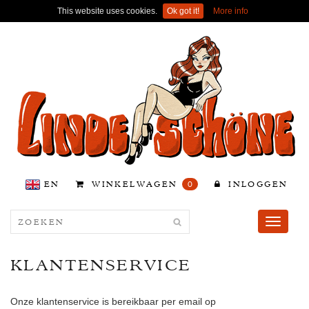
This website uses cookies.
Ok got it!
More info
EN
WINKELWAGEN
0
INLOGGEN
Toggle
navigati
KLANTENSERVICE
Onze klantenservice is bereikbaar per email op